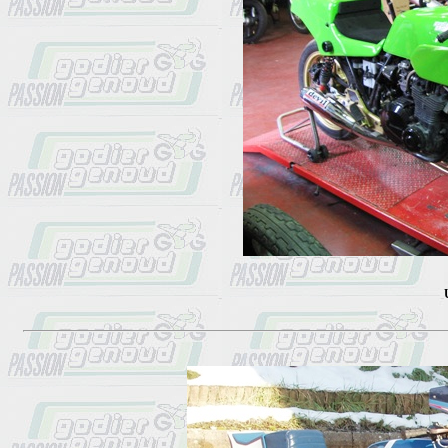
                    