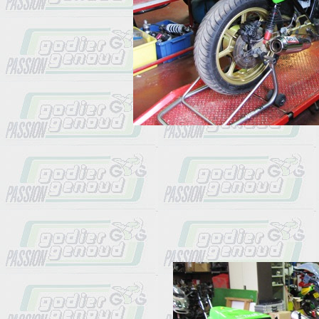
                      