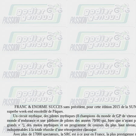
FRANC & ENORME SUCCES sans précédent, pour cette édition 2015 de la SUNDAY
superbe week-end ensoleillé de Pâques.
Un circuit mythique, des pilotes mythiques (8 champions du monde de GP de vitesse et 
monde d’endurance et une pléthore de pilotes des années 70/80 qui, bien que n’ayant pa
grands » !), des motos mythiques et un programme de courses du plus haut niveau, 
indispensables à la totale réussite d’une rétrospective classique.
Avec plus de 17000 spectateurs, la SRC est à ce jour en France, la plus prestigieuse ma