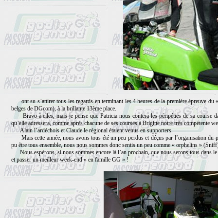
ont su s’attirer tous les regards en terminant les 4 heures de la première épreuve du
belges de DGcom), à la brillante 13ème place.
Bravo à elles, mais je pense que Patricia nous contera les péripéties de sa course d
qu’elle adressera, comme après chacune de ses courses à Brigitte notre très compétente w
Alain l’ardéchois et Claude le régional étaient venus en supporters.
Mais cette année, nous avons tous été un peu perdus et déçus par l’organisation du 
pu être tous ensemble, nous nous sommes donc sentis un peu comme « orphelins » (Sniff)
Nous espérons, si nous sommes encore là l’an prochain, que nous serons tous dans le m
et passer un meilleur week-end « en famille GG » !