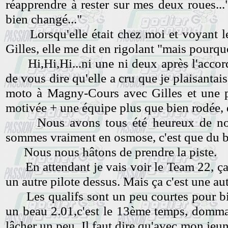
réapprendre à rester sur mes deux roues...
bien changé..."
Lorsqu'elle était chez moi et voyant les 
Gilles, elle me dit en rigolant "mais pourq
Hi,Hi,Hi...ni une ni deux après l'accord 
de vous dire qu'elle a cru que je plaisantais
moto à Magny-Cours avec Gilles et une p
motivée + une équipe plus que bien rodée,
Nous avons tous été heureux de nous 
sommes vraiment en osmose, c'est que du 
Nous nous hâtons de prendre la piste.
En attendant je vais voir le Team 22, ça f
un autre pilote dessus. Mais ça c'est une aut
Les qualifs sont un peu courtes pour bien
un beau 2.01,c'est le 13ème temps, domma
lâcher un peu. Il faut dire qu'avec mon jeu