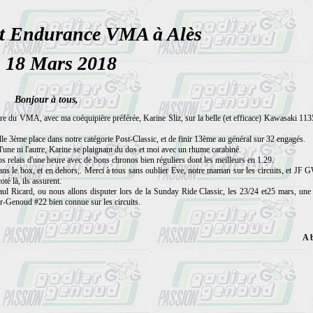
rt Endurance VMA à Alès
, 18 Mars 2018
Bonjour à tous,
e du VMA, avec ma coéquipière préférée, Karine Sliz, sur la belle (et efficace) Kawasaki 11
3ème place dans notre catégorie Post-Classic, et de finir 13ème au général sur 32 engagés.
une ni l'autre, Karine se plaignant du dos et moi avec un rhume carabiné.
lais d'une heure avec de bons chronos bien réguliers dont les meilleurs en 1.29.
ans le box, et en dehors,. Merci à tous sans oublier Eve, notre maman sur les circuits, et JF
té là, ils assurent.
aul Ricard, ou nous allons disputer lors de la Sunday Ride Classic, les 23/24 et25 mars, une
ier-Genoud #22 bien connue sur les circuits.
A 