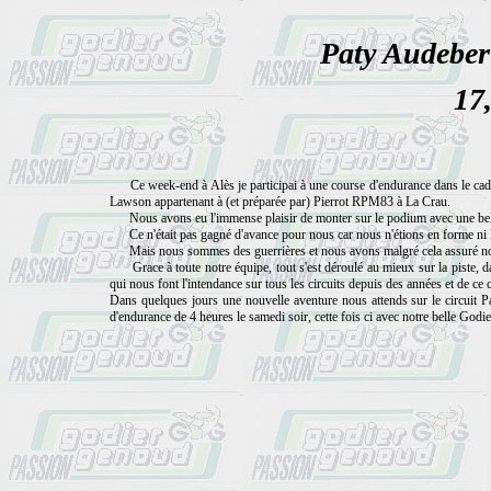
Paty Audebe
17
Ce week-end à Alès je participai à une course d'endurance dans le cadr
Lawson appartenant à (et préparée par) Pierrot RPM83 à La Crau.
Nous avons eu l'immense plaisir de monter sur le podium avec une belle 
Ce n'était pas gagné d'avance pour nous car nous n'étions en forme ni l'
Mais nous sommes des guerrières et nous avons malgré cela assuré nos re
Grace à toute notre équipe, tout s'est déroulé au mieux sur la piste, d
qui nous font l'intendance sur tous les circuits depuis des années et de ce co
Dans quelques jours une nouvelle aventure nous attends sur le circuit P
d'endurance de 4 heures le samedi soir, cette fois ci avec notre belle God