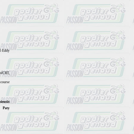
35 Eddy
 GWCRT,
 course
bientôt
Paty